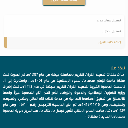
تسجيل حساب جديد
تسجيل الدخول
إعادة كلمة المرور
نبذة عنا
بدأت حلقات تحفيظ القرآن الكريم بمحافظة بيشة في عام 1387هـ ثم انضوت تحت
مظلة جامعة الإمام محمد بن سعود الإسلامية في عام 1401هـ ، واستمرت إلى أن
تأسست الجمعية الخيرية لتحفيظ القرآن الكريم ببيشة في عام 1413هـ تحت إشراف
وزارة الشؤون الإسلامية والدعوة والإرشاد الأمر الذي أتاح للجمعية حيزاً واسعاً
للانطلاق في تحقيق أهدافها السامية في خدمة كتاب الله تعالى ونشـره وتعليمـه
وتحفيظـه، وفي 1415/11/15هـ تم منح الجمعيـة الترخيـص رقـم ( 6/1 ). وفي عام
1439هـ دشن صاحب السمو الملكي الأمير فيصل بن خالد بن عبدالعزيز هوية الجمعية
بمسماها الجديد ( مشكاة )