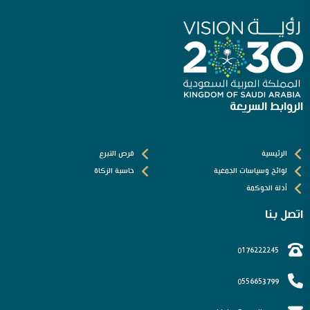
الروابط السريعة
الرئيسية
فرص التبرع
لوائح وسياسات الجمعية
حاسبة الزكاة
أدلة الحوكمة
اتصل بنا
0176222245
0556653799