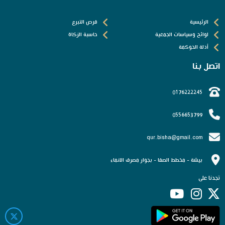
الرئيسية
فرص التبرع
لوائح وسياسات الجمعية
حاسبة الزكاة
أدلة الحوكمة
اتصل بنا
0176222245
0556653799
qur.bisha@gmail.com
بيشة - مخطط الصفا - بجوار مصرف الانماء
تجدنا على