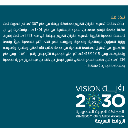
نبذة عنا
بدأت حلقات تحفيظ القرآن الكريم بمحافظة بيشة في عام 1387هـ ثم انضوت تحت
مظلة جامعة الإمام محمد بن سعود الإسلامية في عام 1401هـ ، واستمرت إلى أن
تأسست الجمعية الخيرية لتحفيظ القرآن الكريم ببيشة في عام 1413هـ تحت إشراف
وزارة الشؤون الإسلامية والدعوة والإرشاد الأمر الذي أتاح للجمعية حيزاً واسعاً
للانطلاق في تحقيق أهدافها السامية في خدمة كتاب الله تعالى ونشـره وتعليمـه
وتحفيظـه، وفي 1415/11/15هـ تم منح الجمعيـة الترخيـص رقـم ( 6/1 ). وفي عام
1439هـ دشن صاحب السمو الملكي الأمير فيصل بن خالد بن عبدالعزيز هوية الجمعية
بمسماها الجديد ( مشكاة )
الروابط السريعة