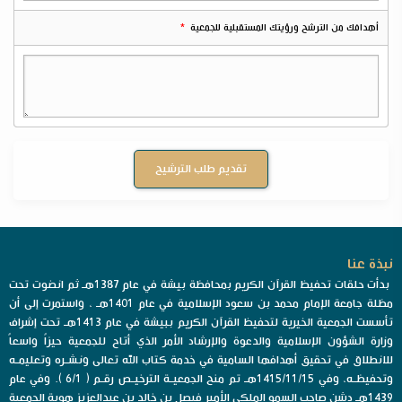
أهدافك من الترشح ورؤيتك المستقبلية للجمعية
نبذة عنا
بدأت حلقات تحفيظ القرآن الكريم بمحافظة بيشة في عام 1387هـ ثم انضوت تحت
مظلة جامعة الإمام محمد بن سعود الإسلامية في عام 1401هـ ، واستمرت إلى أن
تأسست الجمعية الخيرية لتحفيظ القرآن الكريم ببيشة في عام 1413هـ تحت إشراف
وزارة الشؤون الإسلامية والدعوة والإرشاد الأمر الذي أتاح للجمعية حيزاً واسعاً
للانطلاق في تحقيق أهدافها السامية في خدمة كتاب الله تعالى ونشـره وتعليمـه
وتحفيظـه، وفي 1415/11/15هـ تم منح الجمعيـة الترخيـص رقـم ( 6/1 ). وفي عام
1439هـ دشن صاحب السمو الملكي الأمير فيصل بن خالد بن عبدالعزيز هوية الجمعية