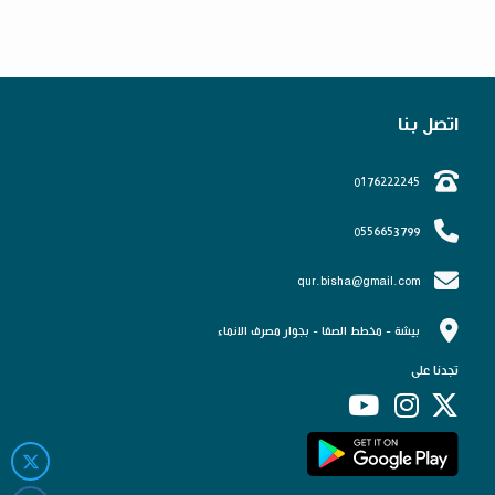
اتصل بنا
0176222245
0556653799
qur.bisha@gmail.com
بيشة - مخطط الصفا - بجوار مصرف الانماء
تجدنا على