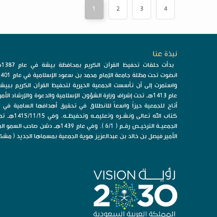
1
2
3
4
نبذة عنا
بدأت 
واستمرت إلى أن تأسست الجمعية الخيرية لتحفيظ القرآن الكريم ببيش
عام 1413هـ تحت إشراف وزارة الشؤون الإسلامية والدعوة والإرشاد الأمر
أتاح للجمعية حيزاً واسعاً للانطلاق في تحقيق أهدافها السامية في 
كتاب الله تعالى ونشـره وتعليمـه وت
الجمعيـة الترخيـص رقـم ( 6/1 ). وفي عام 1439هـ دشن صاحب 
الأمير فيصل بن خالد بن عبدالعزيز هوية الجمعية بمسماها الجديد ( مشك