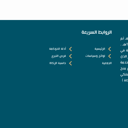
الروابط السريعة
حلقات تحفيظ القرآن الكريم بمحافظة بيشة في عام 1387هـ ثم
انضوت تحت مظلة جامعة الإمام محمد بن سعود الإسلامية في عام 1401هـ ،
الرئيسية
أدلة الحوكمة
ة في
 الذي
لوائح وسياسات
فرص التبرع
خدمة
الجمعية
حاسبة الزكاة
حفيظـه، وفي 1415/11/15هـ تم منح
السمو الملكي
اة )